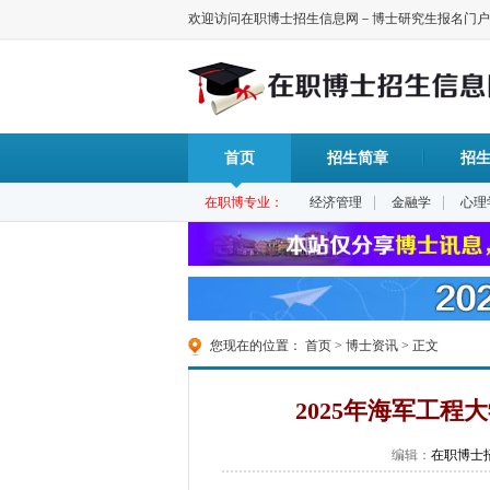
欢迎访问在职博士招生信息网－博士研究生报名门户
首页
招生简章
招
|
|
在职博专业：
经济管理
金融学
心理
您现在的位置：
首页
>
博士资讯
> 正文
2025年海军工
编辑：
在职博士