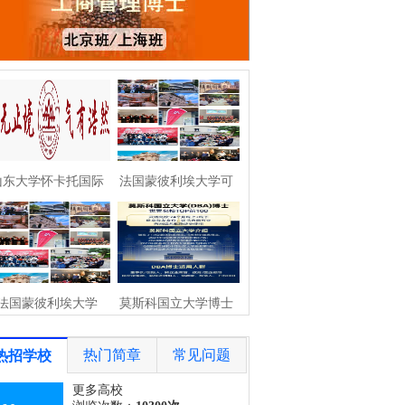
山东大学怀卡托国际
法国蒙彼利埃大学可
商学院海外博士项
持续管理博士/数
法国蒙彼利埃大学
莫斯科国立大学博士
DHM医疗健康管理
后、访问学者、D
热门简章
常见问题
热招学校
更多高校