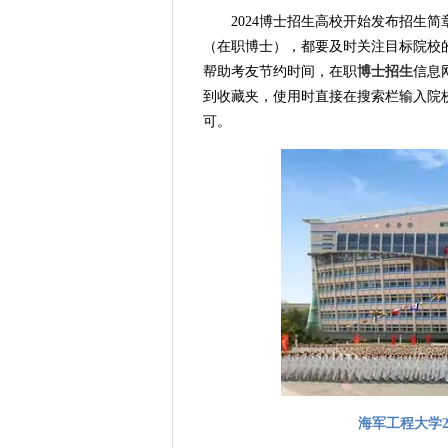
2024博士招生高校开始发布招生简
（在职博士），都要及时关注目标院校
帮助考友节约时间，在职
博士招生
信息
到收藏夹，使用时直接在搜索栏输入院
可。
海军工程大学2