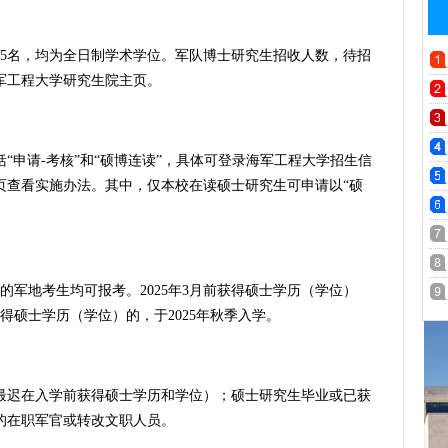
65名，均为全日制学术学位。军队博士研究生招收人数，待招
军工程大学研究生院主页。
申请-考核”和“硕博连读”，具体可登录海军工程大学招生信
页查看实施办法。其中，仅本校在读硕士研究生可申请以“硕
的军地考生均可报考。2025年3月前获得硕士学历（学位）
前获得硕士学历（学位）的，于2025年秋季入学。
迟在入学前获得硕士学历和学位）；硕士研究生毕业或已获
的在职军官或转改文职人员。