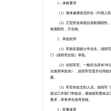
1．体检要求
（1）身体健康状况符合《中国人民
（2）乙型肝炎表面抗原检测阳性，艾
检测阳性，不合格。
2．审批程序
（1）军校应届硕士毕业生。须填写
门（或研究生院）审批。
（2）在职军官。一般应当具有3年以
生推荐审批表》，按照军官晋升任用批
案。
（3）军官转改文职人员。须填写《
政治工作部门审批后，逐级报军委政治
要求，审查考生报考资格。
3．军事体育