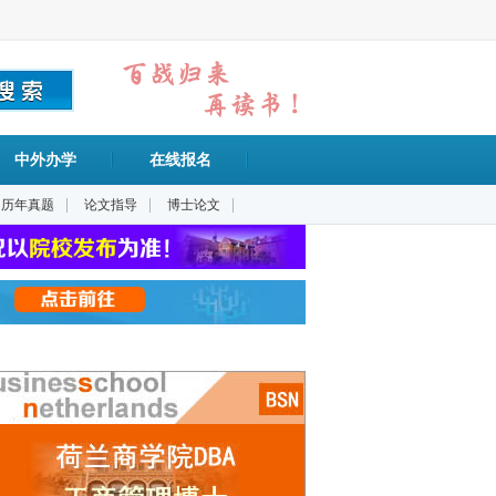
中外办学
在线报名
|
|
|
历年真题
论文指导
博士论文