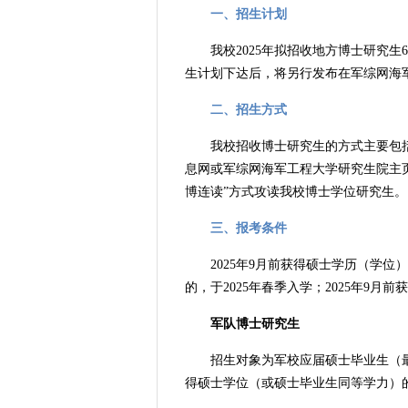
一、招生计划
我校2025年拟招收地方博士研究生
生计划下达后，将另行发布在军综网海
二、招生方式
我校招收博士研究生的方式主要包括“
息网或军综网海军工程大学研究生院主
博连读”方式攻读我校博士学位研究生。
三、报考条件
2025年9月前获得硕士学历（学位）
的，于2025年春季入学；2025年9月
军队博士研究生
招生对象为军校应届硕士毕业生（最
得硕士学位（或硕士毕业生同等学力）