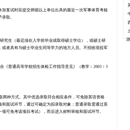
·
加复试时应提交师级以上单位出具的最近一次军事体育考核
·
予录取。
·
·
研究生（最迟须在入学前毕业或取得硕士学位），或硕士研
，或者具有与硕士毕业生同等学力的地方人员。不招收现役军
《普通高等学校招生体检工作指导意见》（教学﹝2003﹞3
取两种方式。其中优选录取符合相应条件，可免除英语资格
核和面试环节，通过可确定为拟录取对象；普通录取需通过英
一项可免考该项目考试），而后进入材料审核和面试环节。