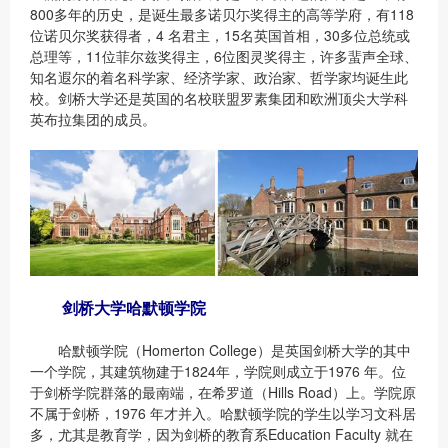
800多年的历史，是诞生最多诺贝尓奖得主的高等学府，有118
位诺贝尔奖获得者，4 名君主，15名英国首相，30多位总统或
总理等，11位菲尔兹奖得主，6位图灵奖得主，许多蜚声全球、
知名遐尔的着名科学家、经济学家、政治家、哲学家均诞生此
校。剑桥大学还是英国的名校联盟罗素集团和欧洲顶尖大学科
英布拉集团的成员。
剑桥大学哈默顿学院
哈默顿学院（Homerton College）是英国剑桥大学的其中
一个学院，其建筑物建于1824年，学院则成立于1976 年。位
于剑桥学院群落的最南端，在希罗道（Hills Road）上。学院原
不属于剑桥，1976 年才并入。哈默顿学院的学生以学习文科居
多，尤其是教育学，因为剑桥的教育系Education Faculty 就在