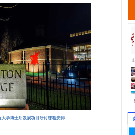
月剑桥大学博士后发展项目研讨课程安排