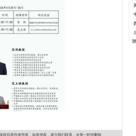
·
·
·
·
版权归原作者所有，如有侵权，请与我们联系，会第一时间删除。