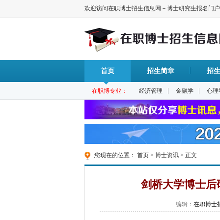
欢迎访问在职博士招生信息网－博士研究生报名门户
首页
招生简章
招
|
|
在职博专业：
经济管理
金融学
心理
您现在的位置：
首页
>
博士资讯
> 正文
剑桥大学博士后研
编辑：
在职博士