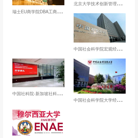
北
京大学技术创新管理与数码营销和澳门旅游大学DBA招生简章（博士学位）
瑞
士EU商学院DBA工商管理博士学位课程招生简章
中
国社会科学院宏观经济与战略管理高级研修班招生简章
中
国社科院-新加坡社科大学全球战略领导力博士招生简章
中
国社会科学院大学经济学院国民经济学高级课程招生简章