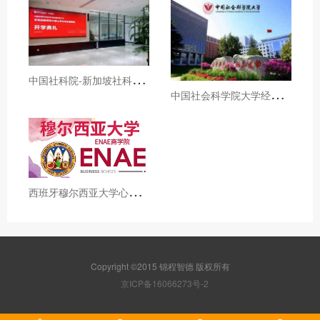
中
国社科院-新加坡社科大学全球战略领导力博士招生简章
中
国社会科学院大学经济学院国民经济学高级课程招生简章
西
班牙穆尔西亚大学心理学博士招生简章
Copyright ©2015 锦程智德 版权所有
京ICP备16066273号-2