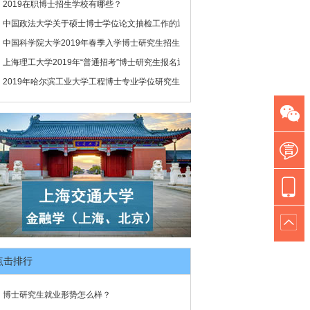
2019在职博士招生学校有哪些？
中国政法大学关于硕士博士学位论文抽检工作的通知
中国科学院大学2019年春季入学博士研究生招生网上报名通知
上海理工大学2019年“普通招考”博士研究生报名通知
2019年哈尔滨工业大学工程博士专业学位研究生招生工作办法
点击排行
博士研究生就业形势怎么样？