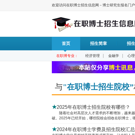
欢迎访问在职博士招生信息网－博士研究生报名门户
首页
招生简章
招
|
|
在职博专业：
经济管理
金融学
心理
与
"在职博士招生院校”
★
2025年在职博士招生院校有哪些？
随着社会对高层次人才需求的不断增加，越来越多
破。2025年已经开始，哪些院校会招收在职博士，哪些
★
2024年在职博士学费及招生院校汇