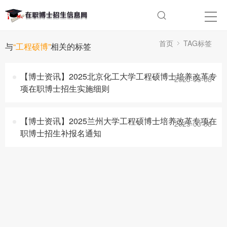
首页
TAG标签
与
“工程硕博”
相关的标签
【博士资讯】2025北京化工大学工程硕博士培养改革专
2025-03-08
项在职博士招生实施细则
【博士资讯】2025兰州大学工程硕博士培养改革专项在
2025-03-08
职博士招生补报名通知