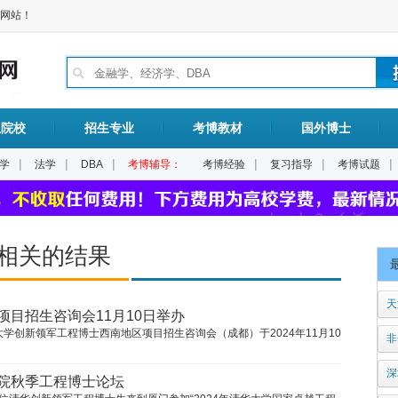
网站！
生院校
招生专业
考博教材
国外博士
|
|
|
|
|
|
学
法学
DBA
考博辅导：
考博经验
复习指导
考博试题
相关的结果
天
目招生咨询会11月10日举办
创新领军工程博士西南地区项目招生咨询会（成都）于2024年11月10
非
深
院秋季工程博士论坛