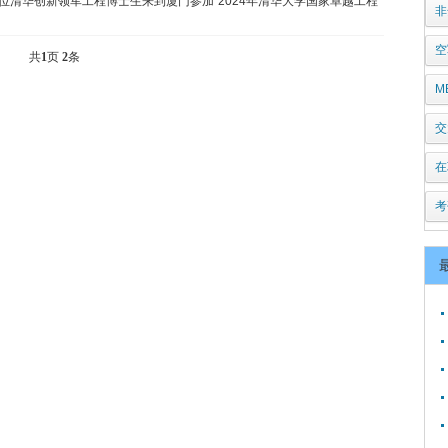
多位清华创新领军工程博士生来到厦门参加“2024年清华大学国家卓越工程
非
空
共
1
页
2
条
M
交
在
考