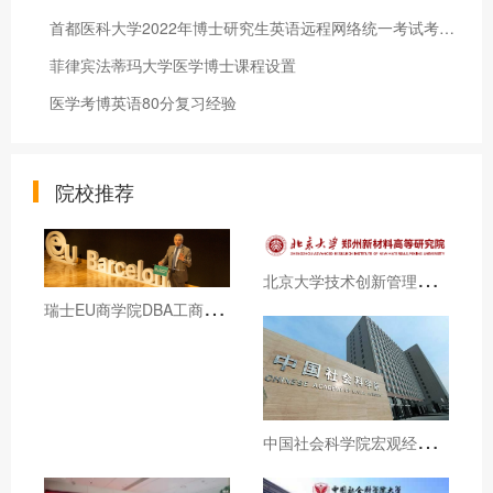
首都医科大学2022年博士研究生英语远程网络统一考试考生须知
菲律宾法蒂玛大学医学博士课程设置
医学考博英语80分复习经验
院校推荐
北
京大学技术创新管理与数码营销和澳门旅游大学DBA招生简章（博士学位）
瑞
士EU商学院DBA工商管理博士学位课程招生简章
中
国社会科学院宏观经济与战略管理高级研修班招生简章