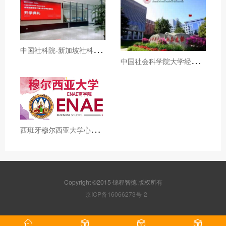
中
国社科院-新加坡社科大学全球战略领导力博士招生简章
中
国社会科学院大学经济学院国民经济学高级课程招生简章
西
班牙穆尔西亚大学心理学博士招生简章
Copyright ©2015 锦程智德 版权所有
京ICP备16066273号-2