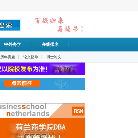
中外办学
在线报名
|
|
|
历年真题
论文指导
博士论文