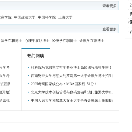
·
查看更多
·
兰商学院
中国政法大学
中国科学院
上海大学
·
查看更多
·
法学在职博士
心理学在职博士
经济学在职博士
金融学在职博士
热门阅读
入学考试专业课参考书
社科院马克思主义哲学专业博士高级课程班招生啦！
入学考试专业课参考书
西南财经大学与意大利罗马第一大学金融学博士招生简章
师资团队
2025考研国家线公布：MBA国家线151分！
额开始预约！
北京大学技术创新管理与数码营销和澳门旅游大学DBA招生简章
第四批面试时间
中国人民大学和加拿大女王大学合办金融硕士第四批面试时间