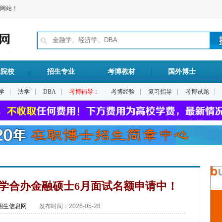
网站！
生院校
招生专业
考博教材
国外博士
|
|
|
|
|
|
学
法学
DBA
考博辅导：
考博经验
复习指导
考博试题
大学合办金融硕士6月面试名额申请中！
招生信息网
发布时间：2026-05-28