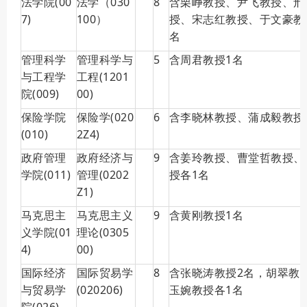
法学院(00
法学（030
8
含栗峥教授、尹飞教授、邢
7)
100）
授、宋志红教授、于文豪教
名
管理科学
管理科学与
5
含周君教授1名
与工程学
工程(1201
院(009)
00)
保险学院
保险学(020
6
含李晓林教授、蒲成毅教授
(010)
2Z4)
政府管理
政府经济与
9
含姜玲教授、曹堂哲教授、
学院(011)
管理(0202
授各1名
Z1)
马克思主
马克思主义
9
含黄刚教授1名
义学院(01
理论(0305
4)
00)
国际经济
国际贸易学
8
含张晓涛教授2名，胡翠教
与贸易学
(020206)
玉婉教授各1名