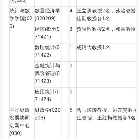
院(026)
统计与数
数量经济学
4
王立勇教授2名，苏治教授
学学院(02
(020209)
佳副教授各1名
9)
经济统计(0
3
贾尚晖教授2名，邓露教授
714Z1)
数理统计(0
1
杨玥含教授1名
714Z2)
金融统计与
0
风险管理(0
714Z3)
应用统计(0
0
714Z4)
中国财政
财政学(020
6
含马海涛教授、姚东旻教授
发展协同
203)
生教授、王红梅教授各1名
创新中心
(030)