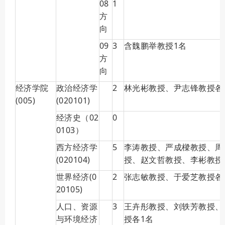
08
1
方
向
09
3
含魏鹏举教授1名
方
向
经济学院
政治经济学
2
林光彬教授、尹志锋教授各
(005)
(020101)
经济史（02
0
0103）
西方经济学
5
李涛教授、严成樑教授、周
(020104)
授、赵文哲教授、李彬教授
世界经济(0
2
张志敏教授、于爱芝教授各
20105)
人口、资源
3
王卉彤教授、刘轶芳教授、
与环境经济
授各1名