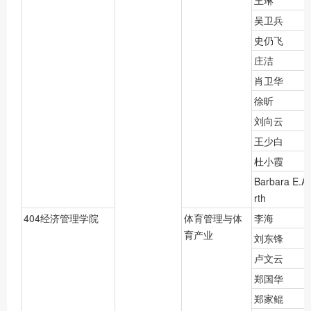
吴卫兵
史仍飞
庄洁
肖卫华
徐昕
刘向云
王少白
杜小霞
Barbara E.A
rth
404经济管理学院
体育管理与体
李海
育产业
刘东锋
卢文云
郑国华
郑家鲲