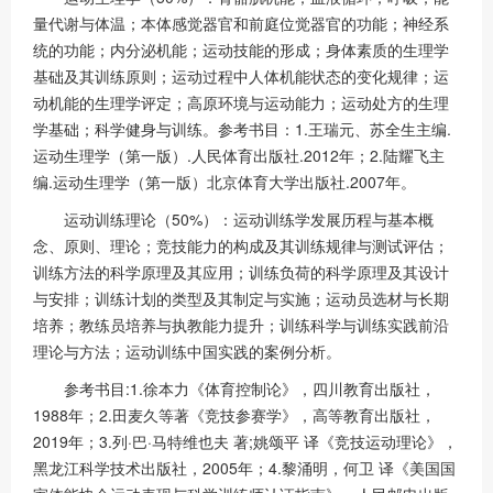
量代谢与体温；本体感觉器官和前庭位觉器官的功能；神经系
统的功能；内分泌机能；运动技能的形成；身体素质的生理学
基础及其训练原则；运动过程中人体机能状态的变化规律；运
动机能的生理学评定；高原环境与运动能力；运动处方的生理
学基础；科学健身与训练。参考书目：1.王瑞元、苏全生主编.
运动生理学（第一版）.人民体育出版社.2012年；2.陆耀飞主
编.运动生理学（第一版）北京体育大学出版社.2007年。
运动训练理论（50%）：运动训练学发展历程与基本概
念、原则、理论；竞技能力的构成及其训练规律与测试评估；
训练方法的科学原理及其应用；训练负荷的科学原理及其设计
与安排；训练计划的类型及其制定与实施；运动员选材与长期
培养；教练员培养与执教能力提升；训练科学与训练实践前沿
理论与方法；运动训练中国实践的案例分析。
参考书目:1.徐本力《体育控制论》，四川教育出版社，
1988年；2.田麦久等著《竞技参赛学》，高等教育出版社，
2019年；3.列·巴·马特维也夫 著;姚颂平 译《竞技运动理论》，
黑龙江科学技术出版社，2005年；4.黎涌明，何卫 译《美国国