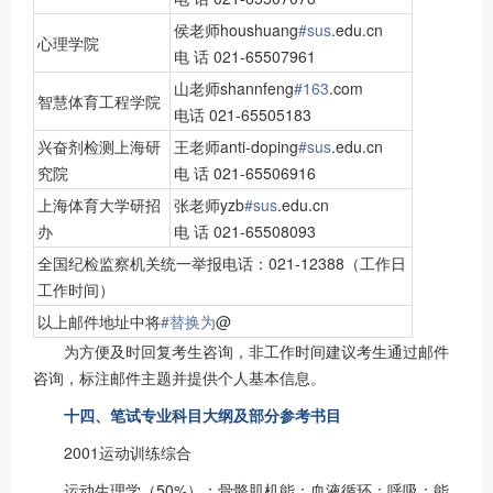
侯老师houshuang
#sus
.edu.cn
心理学院
电 话 021-65507961
山老师shannfeng
#163
.com
智慧体育工程学院
电话 021-65505183
兴奋剂检测上海研
王老师anti-doping
#sus
.edu.cn
究院
电 话 021-65506916
上海体育大学研招
张老师yzb
#sus
.edu.cn
办
电 话 021-65508093
全国纪检监察机关统一举报电话：021-12388（工作日
工作时间）
以上邮件地址中将
#替换为
@
为方便及时回复考生咨询，非工作时间建议考生通过邮件
咨询，标注邮件主题并提供个人基本信息。
十四、笔试专业科目大纲及部分参考书目
2001运动训练综合
运动生理学（50%）：骨骼肌机能；血液循环；呼吸；能