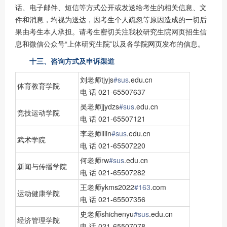
话、电子邮件、短信等方式公开或发送给考生的相关信息、文
件和消息，均视为送达，因考生个人疏忽等原因造成的一切后
果由考生本人承担。请考生密切关注我校研究生院网页招生信
息和微信公众号“上体研究生院”以及各学院网页发布的信息。
十三、咨询方式及申诉渠道
刘老师tjyjs
#sus
.edu.cn
体育教育学院
电 话 021-65507637
吴老师jjydzs
#sus
.edu.cn
竞技运动学院
电 话 021-65507121
李老师lilin
#sus
.edu.cn
武术学院
电 话 021-65507220
何老师rw
#sus
.edu.cn
新闻与传播学院
电 话 021-65507282
王老师ykms2022
#163
.com
运动健康学院
电 话 021-65507356
史老师shichenyu
#sus
.edu.cn
经济管理学院
电 话 021-65507078