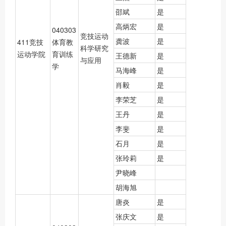
邵斌
是
高炳宏
是
040303
竞技运动
龚波
是
411竞技
体育教
科学研究
运动学院
育训练
王德新
是
与应用
学
马海峰
是
肖毅
是
李荣芝
是
王丹
是
李斐
是
石月
是
张玲莉
是
尹晓峰
胡海旭
唐炎
是
张庆文
是