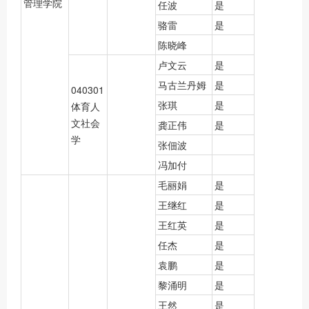
管理学院
任波
是
骆雷
是
陈晓峰
卢文云
是
马古兰丹姆
是
040301
张琪
是
体育人
文社会
龚正伟
是
学
张佃波
冯加付
毛丽娟
是
王继红
是
王红英
是
任杰
是
袁鹏
是
黎涌明
是
王然
是