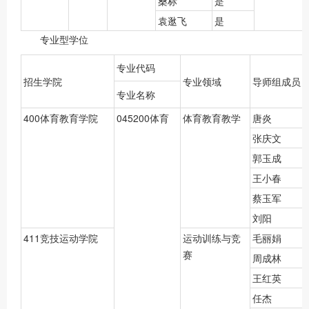
桑标
是
袁逖飞
是
专业型学位
专业代码
招生学院
专业领域
导师组成员
专业名称
400体育教育学院
045200体育
体育教育教学
唐炎
张庆文
郭玉成
王小春
蔡玉军
刘阳
411竞技运动学院
运动训练与竞
毛丽娟
赛
周成林
王红英
任杰