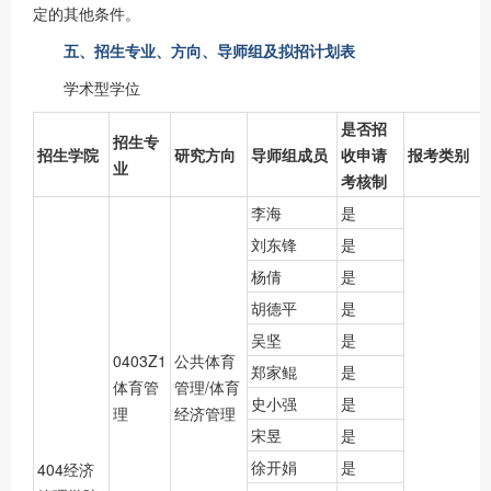
定的其他条件。
五、招生专业、方向、导师组及拟招计划表
学术型学位
是否招
招生专
招生学院
研究方向
导师组成员
收申请
报考类别
业
考核制
李海
是
刘东锋
是
杨倩
是
胡德平
是
吴坚
是
0403Z1
公共体育
郑家鲲
是
体育管
管理/体育
史小强
是
理
经济管理
宋昱
是
徐开娟
是
404经济