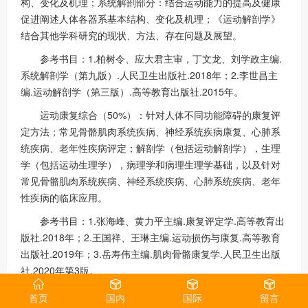
构、变化及机理；系统解剖部分：结合运动能力的提高及健康
促进阐述人体各器系基本结构、变化及机理；《运动解剖学》
结合其他学科研究的现状、方法、存在问题及展望。
参考书目：1.柏树令、应大君主审，丁文龙、刘学政主编.
系统解剖学（第九版）.人民卫生出版社.2018年；2.李世昌主
编.运动解剖学（第三版）.高等教育出版社.2015年。
运动康复综合（50%）：针对人体不同功能障碍的康复评
定方法；常见骨骼肌肉系统疾病、神经系统疾病康复、心肺系
统疾病、老年性疾病评定；解剖学（包括运动解剖学），生理
学（包括运动生理学），病理学和病理生理学基础，以及针对
常见骨骼肌肉系统疾病、神经系统疾病、心肺系统疾病、老年
性疾病的临床应用。
参考书目：1.张海峰、黄力平主编.康复评定学.高等教育出
版社.2018年；2.王国祥、王琳主编.运动损伤与康复.高等教育
出版社.2019年；3.岳寿伟主编.肌肉骨骼康复学.人民卫生出版
社.2020年第3版。
2010体育工程综合
首页
国内
国际
留言