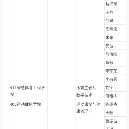
黎涌明
王然
邵斌
高炳宏
朱东
龚波
马海峰
肖毅
李荣芝
李有强
414智慧体育工程学
刘宇
体育工程与
院
数字技术
傅维杰
403运动健康学院
运动康复与健
陈佩杰
康管理
王茹
曹振波
王琳