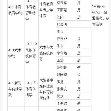
040303
蔡玉军
是
体育教育
“申请-考
400体育
体育教
与青少年
王丽娟
是
核”制，普
教育学院
育训练
体育
刘阳
是
通招考、硕
学
博连读
邢金明
李兵
郭玉成
是
040304
朱东
是
武术与民
401武术
民族传
族传统体
李守培
是
学院
统体育
育
王震
是
学
范铜钢
是
郑国华
是
大型赛事
张盛
是
402新闻
0403Z6
媒体运营
与传播学
体育传
张业安
是
与体育健
院
播学
熊欢
是
康传播
李有强
是
陈佩杰
是