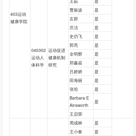
王茹
是
曹振波
是
403运动
左群
是
健康学院
庄洁
是
史仍飞
是
郭亮
是
040302
运动促进
全明辉
是
运动人
健康机制
郑鑫焱
是
体科学
研究
吕娇娇
是
田海丽
是
张坦
是
Barbara E
是
Ainsworth
王启荣
周成林
是
王小春
是