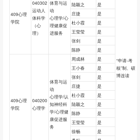
040302
体育与运
陆颖之
是
运动人
动
庄捷
是
409心理
体科学
心理学/心
学院
杜小霞
是
（心
理健康促
王莹莹
是
理）
进服务
张剑
是
陈静
是
周成林
是
“申请-考
王小春
是
核”制、硕
博连读
张剑
是
体育与运
庄捷
是
动
杜小霞
是
心理学/认
409心理
040200
知神经科
陆颖之
是
学院
心理学
学/心理健
陈静
是
康促进服
王莹莹
是
务
徐畅
是