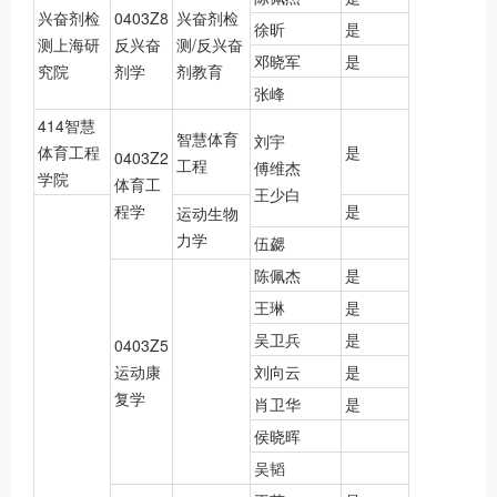
兴奋剂检
0403Z8
兴奋剂检
徐昕
是
测上海研
反兴奋
测/反兴奋
邓晓军
是
究院
剂学
剂教育
张峰
414智慧
智慧体育
刘宇
体育工程
是
0403Z2
工程
傅维杰
学院
体育工
王少白
程学
是
运动生物
力学
伍勰
陈佩杰
是
王琳
是
吴卫兵
是
0403Z5
运动康
刘向云
是
复学
肖卫华
是
侯晓晖
吴韬