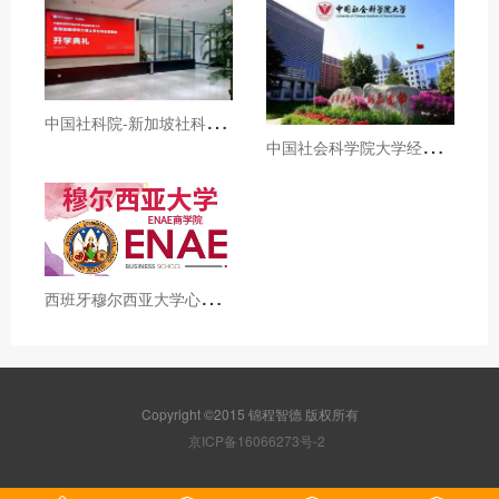
中
国社科院-新加坡社科大学全球战略领导力博士招生简章
中
国社会科学院大学经济学院国民经济学高级课程招生简章
西
班牙穆尔西亚大学心理学博士招生简章
Copyright ©2015 锦程智德 版权所有
京ICP备16066273号-2