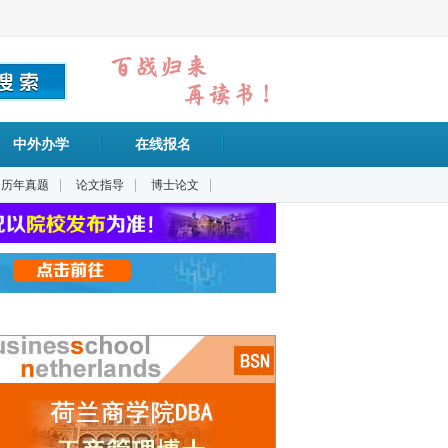
中外办学
在线报名
|
|
|
历年真题
论文指导
博士论文